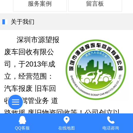
服务案例
留言板
关于我们
深圳市源望报
废车回收有限公
司，于2013年成
立，经营范围：
汽车报废 旧车回
收 车驾管业务 道
路救援 废旧物资回收等！公司创立以
来，始终坚持“以专业求生存，以信誉求
QQ客服
在线地图
电话咨询